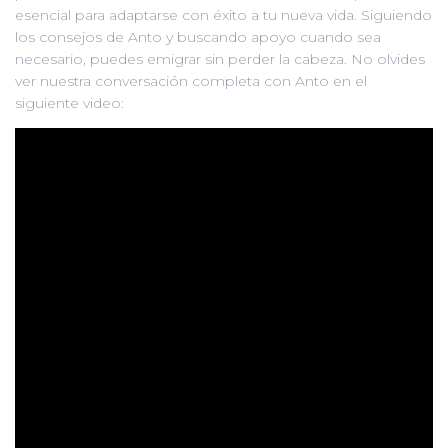
esencial para adaptarse con éxito a tu nueva vida. Siguiendo
los consejos de Anto y buscando apoyo cuando sea
necesario, puedes emigrar sin perder la cabeza. No olvides
ver nuestra conversación completa con Anto en el
siguiente video: