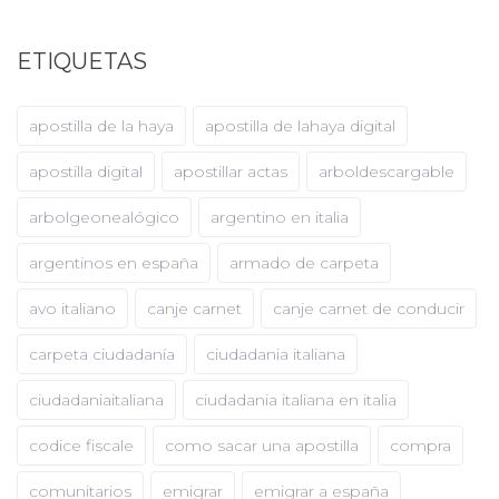
ETIQUETAS
apostilla de la haya
apostilla de lahaya digital
apostilla digital
apostillar actas
arboldescargable
arbolgeonealógico
argentino en italia
argentinos en españa
armado de carpeta
avo italiano
canje carnet
canje carnet de conducir
carpeta ciudadanía
ciudadania italiana
ciudadaniaitaliana
ciudadania italiana en italia
codice fiscale
como sacar una apostilla
compra
comunitarios
emigrar
emigrar a españa